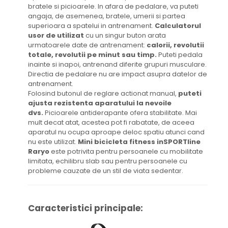
bratele si picioarele. In afara de pedalare, va puteti
angaja, de asemenea, bratele, umerii si partea
superioara a spatelui in antrenament.
Calculatorul
usor de utilizat
cu un singur buton arata
urmatoarele date de antrenament:
calorii, revolutii
totale, revolutii pe minut sau timp.
Puteti pedala
inainte si inapoi, antrenand diferite grupuri musculare.
Directia de pedalare nu are impact asupra datelor de
antrenament.
Folosind butonul de reglare actionat manual,
puteti
ajusta rezistenta aparatului la nevoile
dvs.
Picioarele antiderapante ofera stabilitate. Mai
mult decat atat, acestea pot fi rabatate, de aceea
aparatul nu ocupa aproape deloc spatiu atunci cand
nu este utilizat.
Mini bicicleta fitness inSPORTline
Raryo
este potrivita pentru persoanele cu mobilitate
limitata, echilibru slab sau pentru persoanele cu
probleme cauzate de un stil de viata sedentar.
Caracteristici principale: