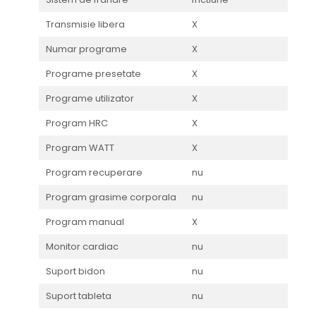
Transmisie libera
X
Numar programe
X
Programe presetate
X
Programe utilizator
X
Program HRC
X
Program WATT
X
Program recuperare
nu
Program grasime corporala
nu
Program manual
X
Monitor cardiac
nu
Suport bidon
nu
Suport tableta
nu