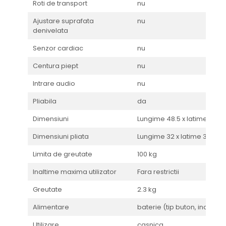
Roti de transport
nu
Ajustare suprafata
nu
denivelata
Senzor cardiac
nu
Centura piept
nu
Intrare audio
nu
Pliabila
da
Dimensiuni
Lungime 48.5 x latime 36.5 
Dimensiuni pliata
Lungime 32 x latime 36,5 x i
Limita de greutate
100 kg
Inaltime maxima utilizator
Fara restrictii
Greutate
2.3 kg
Alimentare
baterie (tip buton, inclusa)
Utilizare
casnica