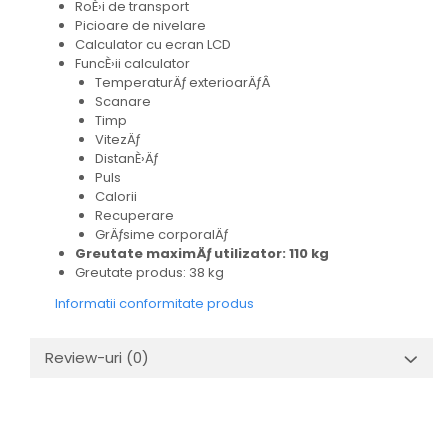
RoÈ›i de transport
Picioare de nivelare
Calculator cu ecran LCD
FuncÈ›ii calculator
TemperaturÄƒ exterioarÄƒÂ
Scanare
Timp
VitezÄƒ
DistanÈ›Äƒ
Puls
Calorii
Recuperare
GrÄƒsime corporalÄƒ
Greutate maximÄƒ utilizator: 110 kg
Greutate produs: 38 kg
Informatii conformitate produs
Review-uri
(0)