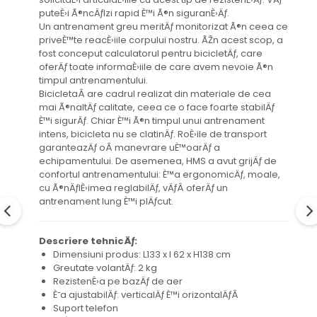
puteÈ›i Ã®ncÄƒlzi rapid È™i Ã®n siguranÈ›Äƒ.
Un antrenament greu meritÄƒ monitorizat Ã®n ceea ce
priveÈ™te reacÈ›iile corpului nostru. ÃŽn acest scop, a
fost conceput calculatorul pentru bicicletÄƒ, care
oferÄƒ toate informaÈ›iile de care avem nevoie Ã®n
timpul antrenamentului.
BicicletaÂ are cadrul realizat din materiale de cea
mai Ã®naltÄƒ calitate, ceea ce o face foarte stabilÄƒ
È™i sigurÄƒ. Chiar È™i Ã®n timpul unui antrenament
intens, bicicleta nu se clatinÄƒ. RoÈ›ile de transport
garanteazÄƒ oÂ manevrare uÈ™oarÄƒ a
echipamentului. De asemenea, HMS a avut grijÄƒ de
confortul antrenamentului: È™a ergonomicÄƒ, moale,
cu Ã®nÄƒlÈ›imea reglabilÄƒ, vÄƒÂ oferÄƒ un
antrenament lung È™i plÄƒcut.
Descriere tehnicÄƒ:
Dimensiuni produs: L133 x l 62 x H138 cm
Greutate volantÄƒ: 2 kg
RezistenÈ›a pe bazÄƒ de aer
È˜a ajustabilÄƒ: verticalÄƒ È™i orizontalÄƒÂ
Suport telefon