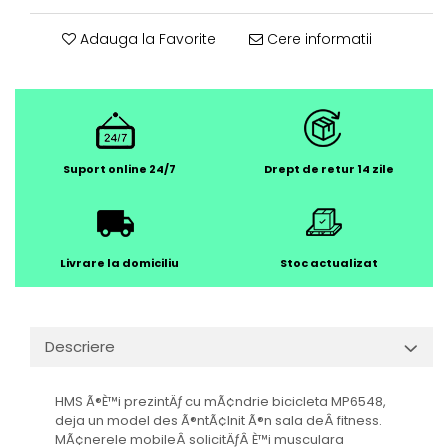
Adauga la Favorite
Cere informatii
Suport online 24/7
Drept de retur 14 zile
Livrare la domiciliu
Stoc actualizat
Descriere
HMS Ã®È™i prezintÄƒ cu mÃ¢ndrie bicicleta MP6548,
deja un model des Ã®ntÃ¢lnit Ã®n sala deÂ fitness.
MÃ¢nerele mobileÂ solicitÄƒÂ È™i musculara