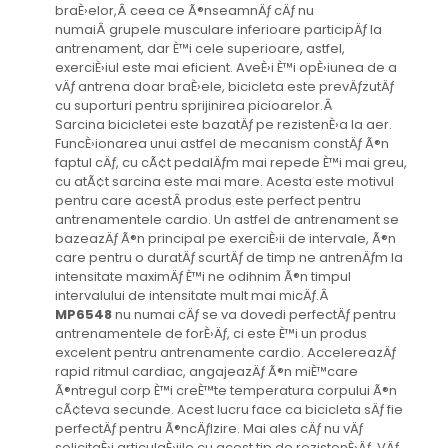
braÈ›elor,Â ceea ce Ã®nseamnÄƒ cÄƒ nu
numaiÂ grupele musculare inferioare participÄƒ la
antrenament, dar È™i cele superioare, astfel,
exerciÈ›iul este mai eficient. AveÈ›i È™i opÈ›iunea de a
vÄƒ antrena doar braÈ›ele, bicicleta este prevÄƒzutÄƒ
cu suporturi pentru sprijinirea picioarelor.Â
Sarcina bicicletei este bazatÄƒ pe rezistenÈ›a la aer.
FuncÈ›ionarea unui astfel de mecanism constÄƒ Ã®n
faptul cÄƒ, cu cÃ¢t pedalÄƒm mai repede È™i mai greu,
cu atÃ¢t sarcina este mai mare. Acesta este motivul
pentru care acestÂ produs este perfect pentru
antrenamentele cardio. Un astfel de antrenament se
bazeazÄƒ Ã®n principal pe exerciÈ›ii de intervale, Ã®n
care pentru o duratÄƒ scurtÄƒ de timp ne antrenÄƒm la
intensitate maximÄƒ È™i ne odihnim Ã®n timpul
intervalului de intensitate mult mai micÄƒ.Â
MP6548
nu numai cÄƒ se va dovedi perfectÄƒ pentru
antrenamentele de forÈ›Äƒ, ci este È™i un produs
excelent pentru antrenamente cardio. AccelereazÄƒ
rapid ritmul cardiac, angajeazÄƒ Ã®n miÈ™care
Ã®ntregul corp È™i creÈ™te temperatura corpului Ã®n
cÃ¢teva secunde. Acest lucru face ca bicicleta sÄƒ fie
perfectÄƒ pentru Ã®ncÄƒlzire. Mai ales cÄƒ nu vÄƒ
solicitaÈ›i articulaÈ›iile cu acest tip de rezistenÈ›Äƒ. VÄƒ