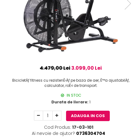
4.479,00 Lei
3.099,00 Lei
BicicletÄƒ fitness cu rezistenÈ›Äƒ pe baza de aer, È™a ajustabilÄƒ,
calculator, roÈ›i de transport.
IN STOC
Durata de livrare:
1
ADAUGA IN COS
Cod Produs:
17-03-101
Ai nevoie de ajutor?
0736304704