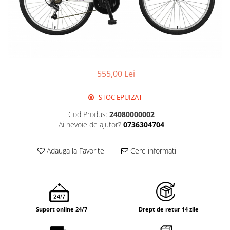
555,00 Lei
STOC EPUIZAT
Cod Produs:
24080000002
Ai nevoie de ajutor?
0736304704
Adauga la Favorite
Cere informatii
Suport online 24/7
Drept de retur 14 zile