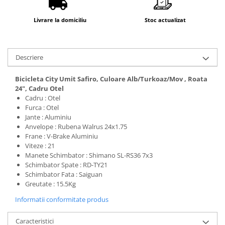
Livrare la domiciliu
Stoc actualizat
Descriere
Bicicleta City Umit Safiro, Culoare Alb/Turkoaz/Mov , Roata
24", Cadru Otel
Cadru : Otel
Furca : Otel
Jante : Aluminiu
Anvelope : Rubena Walrus 24x1.75
Frane : V-Brake Aluminiu
Viteze : 21
Manete Schimbator : Shimano SL-RS36 7x3
Schimbator Spate : RD-TY21
Schimbator Fata : Saiguan
Greutate : 15.5Kg
Informatii conformitate produs
Caracteristici