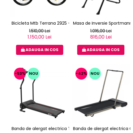
Bicicleta Mtb Terrana 2925 - 29 Inch, L, Verde
Masa de Inversie Sportmann G
1.510,00 Lei
1.016,00 Lei
1.150,00 Lei
816,00 Lei
ADAUGA IN COS
ADAUGA IN COS
-53%
NOU
-42%
NOU
Banda de alergat electrica TechFit MT80
Banda de alergat electric