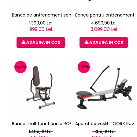
Banca de antrenament semiprofesionala TOORX WBX-100
Banca pentru antrenament p
1.399,00 Lei
4.699,00 Lei
999,00 Lei
3.099,00 Lei
ADAUGA IN COS
ADAUGA IN COS
-48%
-27%
Banca multifunctionala ROVERA HYDRO MASTER
Aparat de vaslit TOORX Ro
1.499,00 Lei
1.399,00 Lei