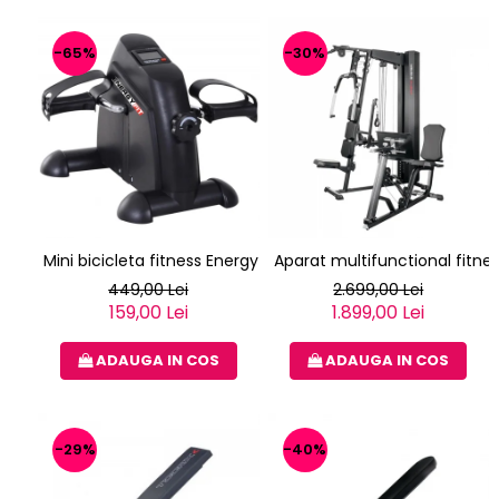
-65%
-30%
Mini bicicleta fitness Energy Fit
Aparat multifunctional fitne
449,00 Lei
2.699,00 Lei
159,00 Lei
1.899,00 Lei
ADAUGA IN COS
ADAUGA IN COS
-29%
-40%