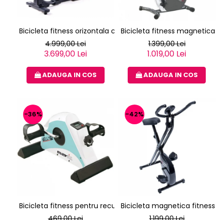
Bicicleta fitness orizontala cu spatar TOORX BRX R 300
Bicicleta fitness magnetica 
4.999,00 Lei
1.399,00 Lei
3.699,00 Lei
1.019,00 Lei
ADAUGA IN COS
ADAUGA IN COS
-36%
-42%
Bicicleta fitness pentru recuperare EVERFIT WELLY M
Bicicleta magnetica fitness v
469,00 Lei
1.199,00 Lei