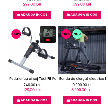
299,00 Lei
699,00 Lei
ADAUGA IN COS
ADAUGA IN COS
-48%
-18%
NOU
Pedalier cu afisaj TechFit Ped2
Banda de alergat electrica K
249,00 Lei
10.999,00 Lei
129,00 Lei
8.999,00 Lei
ADAUGA IN COS
ADAUGA IN COS