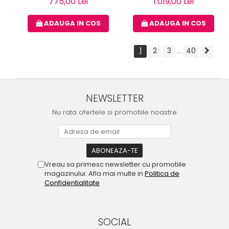
775,00 Lei
1.019,00 Lei
ADAUGA IN COS
ADAUGA IN COS
1
2
3
40
...
NEWSLETTER
Nu rata ofertele si promotiile noastre
Vreau sa primesc newsletter cu promotiile
magazinului. Afla mai multe in
Politica de
Confidentialitate
SOCIAL