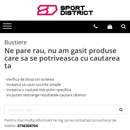
BICICLETE
VEHICULE ELECTRICE
Biciclete de munte
Carturi electrice
Biciclete de oras
Longboard electric
Bustiere
Ne pare rau, nu am gasit produse
Biciclete copii
Skateboard electric
care sa se potriveasca cu cautarea
Biciclete de dama
Role electrice
ta
Biciclete pliabile
Triciclete electrice
Biciclete fat bike
Motociclete electrice
- Verifica de doua ori scrierea
- Incearca sa cauti cuvinte simple
Biciclete de sosea
Hoverboard
- Incearca o cautare mai putin specifica
Biciclete electrice
Biciclete electrice
- Va puteti restrange rezultatele cautarii ulterior
Trotinete electrice
Pentru mai multe informatii te rog sa ne contactezi la numarul de
telefon
0736304704