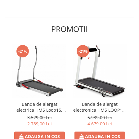
PROMOTII
-21%
-21%
Banda de alergat
Banda de alergat
electrica HMS Loop15,
electronica HMS LOOP14,
0.75CP, 100kg
2.5CP, 120kg
3.529,00 Lei
5.939,00 Lei
2.789,00 Lei
4.679,00 Lei
ADAUGA IN COS
ADAUGA IN COS