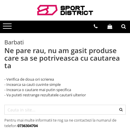
BICICLETE
VEHICULE ELECTRICE
Biciclete de munte
Carturi electrice
Biciclete de oras
Longboard electric
Barbati
Ne pare rau, nu am gasit produse
Biciclete copii
Skateboard electric
care sa se potriveasca cu cautarea
Biciclete de dama
Role electrice
ta
Biciclete pliabile
Triciclete electrice
Biciclete fat bike
Motociclete electrice
- Verifica de doua ori scrierea
- Incearca sa cauti cuvinte simple
Biciclete de sosea
Hoverboard
- Incearca o cautare mai putin specifica
Biciclete electrice
Biciclete electrice
- Va puteti restrange rezultatele cautarii ulterior
Trotinete electrice
Pentru mai multe informatii te rog sa ne contactezi la numarul de
telefon
0736304704