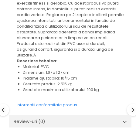
exercitii fitness si aerobic. Cu acest produs va puteti
antrena intens, la domiciliu si puteti realiza exercitii
cardio variate. Reglarea pe 2 trepte a inaltimii permite
ajustarea intensitatii antrenamentului in functie de
conditia fizica a utilizatorului sau de rezultatele
asteptate. Suprafata aderenta a bancii impiedica
alunecarea picioarelor in timp ce va antrenati.
Produsul este realizat din PVC usor si durabil,
asigurand confort, siguranta si o durata lunga de
utilizare.Â
Descriere tehnica:
Material: PVC
Dimensiuni: L67 x l 27 cm
Inaltime ajustabila: 10/15 cm
Greutate produs: 2.515 kg
Greutate maxima a utilizatorului: 100 kg.
Informatii conformitate produs
Review-uri
(0)