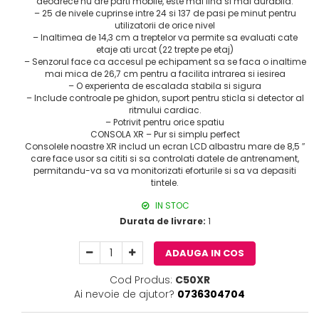
deoarece nu are parti mobile, este mai lina si mai durabila.
– 25 de nivele cuprinse intre 24 si 137 de pasi pe minut pentru
utilizatorii de orice nivel
– Inaltimea de 14,3 cm a treptelor va permite sa evaluati cate
etaje ati urcat (22 trepte pe etaj)
– Senzorul face ca accesul pe echipament sa se faca o inaltime
mai mica de 26,7 cm pentru a facilita intrarea si iesirea
– O experienta de escalada stabila si sigura
– Include controale pe ghidon, suport pentru sticla si detector al
ritmului cardiac.
– Potrivit pentru orice spatiu
CONSOLA XR – Pur si simplu perfect
Consolele noastre XR includ un ecran LCD albastru mare de 8,5 ″
care face usor sa cititi si sa controlati datele de antrenament,
permitandu-va sa va monitorizati eforturile si sa va depasiti
tintele.
IN STOC
Durata de livrare:
1
ADAUGA IN COS
Cod Produs:
C50XR
Ai nevoie de ajutor?
0736304704