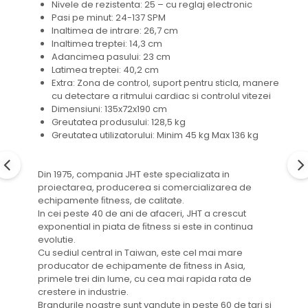
Nivele de rezistenta: 25 – cu reglaj electronic
Pasi pe minut: 24-137 SPM
Inaltimea de intrare: 26,7 cm
Inaltimea treptei: 14,3 cm
Adancimea pasului: 23 cm
Latimea treptei: 40,2 cm
Extra: Zona de control, suport pentru sticla, manere
cu detectare a ritmului cardiac si controlul vitezei
Dimensiuni: 135x72x190 cm
Greutatea produsului: 128,5 kg
Greutatea utilizatorului: Minim 45 kg Max 136 kg
Din 1975, compania JHT este specializata in
proiectarea, producerea si comercializarea de
echipamente ﬁtness, de calitate.
In cei peste 40 de ani de afaceri, JHT a crescut
exponential in piata de ﬁtness si este in continua
evolutie.
Cu sediul central in Taiwan, este cel mai mare
producator de echipamente de ﬁtness in Asia,
primele trei din lume, cu cea mai rapida rata de
crestere in industrie.
Brandurile noastre sunt vandute in peste 60 de tari si