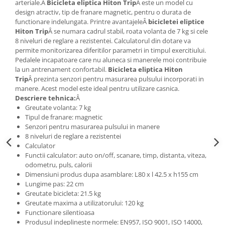
arteriale.Â
Bicicleta eliptica Hiton Trip
Â este un model cu
design atractiv, tip de franare magnetic, pentru o durata de
functionare indelungata. Printre avantajeleÂ
bicicletei eliptice
Hiton Trip
Â se numara cadrul stabil, roata volanta de 7 kg si cele
8 niveluri de reglare a rezistentei. Calculatorul din dotare va
permite monitorizarea diferitilor parametri in timpul exercitiului.
Pedalele incapatoare care nu aluneca si manerele moi contribuie
la un antrenament confortabil.
Bicicleta eliptica Hiton
Trip
Â prezinta senzori pentru masurarea pulsului incorporati in
manere. Acest model este ideal pentru utilizare casnica.
Descriere tehnica:
Â
Greutate volanta: 7 kg
Tipul de franare: magnetic
Senzori pentru masurarea pulsului in manere
8 niveluri de reglare a rezistentei
Calculator
Functii calculator: auto on/off, scanare, timp, distanta, viteza,
odometru, puls, calorii
Dimensiuni produs dupa asamblare: L80 x l 42.5 x h155 cm
Lungime pas: 22 cm
Greutate bicicleta: 21.5 kg
Greutate maxima a utilizatorului: 120 kg
Functionare silentioasa
Produsul indeplineste normele: EN957, ISO 9001, ISO 14000,