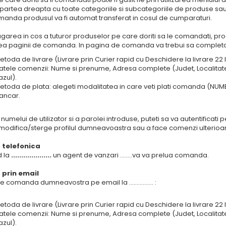
 partea dreapta cu toate categoriile si subcategoriile de produse sau
anda produsul va fi automat transferat in cosul de cumparaturi.
area in cos a tuturor produselor pe care doriti sa le comandati, pr
a paginii de comanda. In pagina de comanda va trebui sa completa
etoda de livrare (Livrare prin Curier rapid cu Deschidere la livrare 22 lei 
atele comenzii: Nume si prenume, Adresa complete (Judet, Localitate,
azul).
etoda de plata: alegeti modalitatea in care veti plati comanda (NUMER
ancar.
 numelui de utilizator si a parolei introduse, puteti sa va autentificat
 modifica/sterge profilul dumneavoastra sau a face comenzi ulterioar
telefonica
d la
....................
un agent de vanzari ........va va prelua comanda.
prin email
te comanda dumneavostra pe email la ................ :
etoda de livrare (Livrare prin Curier rapid cu Deschidere la livrare 22 lei
atele comenzii: Nume si prenume, Adresa complete (Judet, Localitate,
azul).