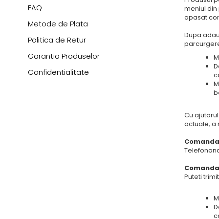
FAQ
meniul din
apasat com
Metode de Plata
Dupa adaug
Politica de Retur
parcurgere
Garantia Produselor
M
D
Confidentialitate
c
M
b
Cu ajutorul
actuale, a
Comanda 
Telefonan
Comanda 
Puteti trimi
M
D
c