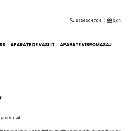
0736304704
0,00
SS
APARATE DE VASLIT
APARATE VIBROMASAJ
r
prin email.
 din partea de sus a paginii ce contine categoriile de produse, din