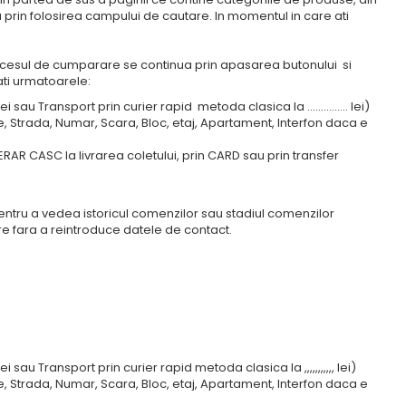
 prin folosirea campului de cautare. In momentul in care ati
ocesul de cumparare se continua prin apasarea butonului si
ti urmatoarele:
sau Transport prin curier rapid metoda clasica la ............... lei)
 Strada, Numar, Scara, Bloc, etaj, Apartament, Interfon daca e
AR CASC la livrarea coletului, prin CARD sau prin transfer
i pentru a vedea istoricul comenzilor sau stadiul comenzilor
e fara a reintroduce datele de contact.
 sau Transport prin curier rapid metoda clasica la ,,,,,,,,,,, lei)
 Strada, Numar, Scara, Bloc, etaj, Apartament, Interfon daca e