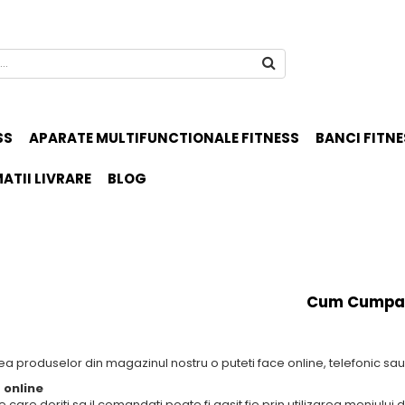
SS
APARATE MULTIFUNCTIONALE FITNESS
BANCI FITNE
ATII LIVRARE
BLOG
Cum Cumpa
 produselor din magazinul nostru o puteti face online, telefonic sau 
online
 care doriti sa il comandati poate fi gasit fie prin utilizarea meniului