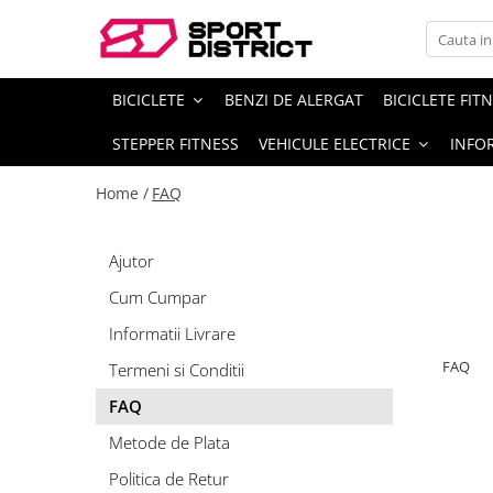
BICICLETE
VEHICULE ELECTRICE
BICICLETE
BENZI DE ALERGAT
BICICLETE FIT
Biciclete de munte
Carturi electrice
STEPPER FITNESS
VEHICULE ELECTRICE
INFOR
Biciclete de oras
Longboard electric
Biciclete copii
Skateboard electric
Home /
FAQ
Biciclete de dama
Role electrice
Biciclete pliabile
Triciclete electrice
Ajutor
Biciclete fat bike
Motociclete electrice
Cum Cumpar
Biciclete de sosea
Hoverboard
Informatii Livrare
Biciclete electrice
Biciclete electrice
FAQ
Termeni si Conditii
Trotinete electrice
FAQ
Metode de Plata
Politica de Retur