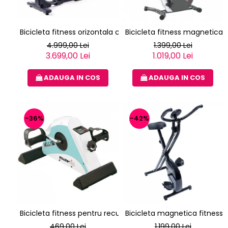
Bicicleta fitness orizontala cu spatar TOORX BRX R 300
Bicicleta fitness magnetica 
4.999,00 Lei
1.399,00 Lei
3.699,00 Lei
1.019,00 Lei
ADAUGA IN COS
ADAUGA IN COS
-36%
-42%
Bicicleta fitness pentru recuperare EVERFIT WELLY M
Bicicleta magnetica fitness v
469,00 Lei
1.199,00 Lei