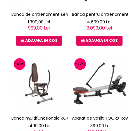
Banca de antrenament semiprofesionala TOORX WBX-100
Banca pentru antrenament p
1.399,00 Lei
4.699,00 Lei
999,00 Lei
3.099,00 Lei
ADAUGA IN COS
ADAUGA IN COS
-48%
-27%
Banca multifunctionala ROVERA HYDRO MASTER
Aparat de vaslit TOORX Ro
1.499,00 Lei
1.399,00 Lei