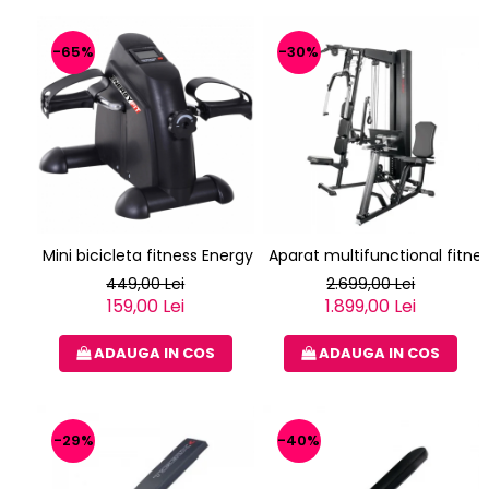
-65%
-30%
Mini bicicleta fitness Energy Fit
Aparat multifunctional fitne
449,00 Lei
2.699,00 Lei
159,00 Lei
1.899,00 Lei
ADAUGA IN COS
ADAUGA IN COS
-29%
-40%