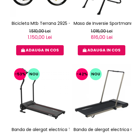
Bicicleta Mtb Terrana 2925 - 29 Inch, L, Verde
Masa de Inversie Sportmann G
1.510,00 Lei
1.016,00 Lei
1.150,00 Lei
816,00 Lei
ADAUGA IN COS
ADAUGA IN COS
-53%
NOU
-42%
NOU
Banda de alergat electrica TechFit MT80
Banda de alergat electric