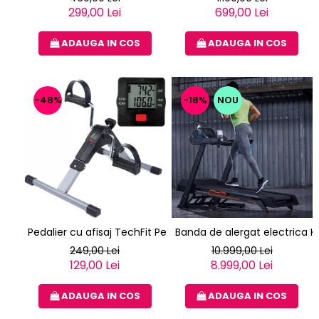
299,00 Lei
699,00 Lei
ADAUGA IN COS
ADAUGA IN COS
-48%
-18%
NOU
Pedalier cu afisaj TechFit Ped2
Banda de alergat electrica K
249,00 Lei
10.999,00 Lei
129,00 Lei
8.999,00 Lei
ADAUGA IN COS
ADAUGA IN COS