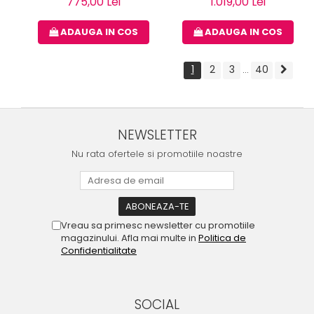
775,00 Lei
1.019,00 Lei
ADAUGA IN COS
ADAUGA IN COS
1
2
3
40
...
NEWSLETTER
Nu rata ofertele si promotiile noastre
Vreau sa primesc newsletter cu promotiile
magazinului. Afla mai multe in
Politica de
Confidentialitate
SOCIAL