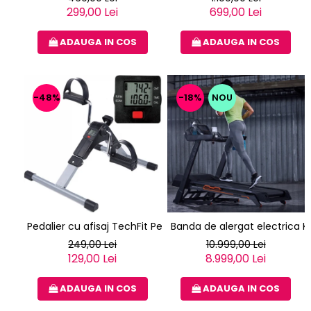
299,00 Lei
699,00 Lei
ADAUGA IN COS
ADAUGA IN COS
-48%
-18%
NOU
Pedalier cu afisaj TechFit Ped2
Banda de alergat electrica K
249,00 Lei
10.999,00 Lei
129,00 Lei
8.999,00 Lei
ADAUGA IN COS
ADAUGA IN COS