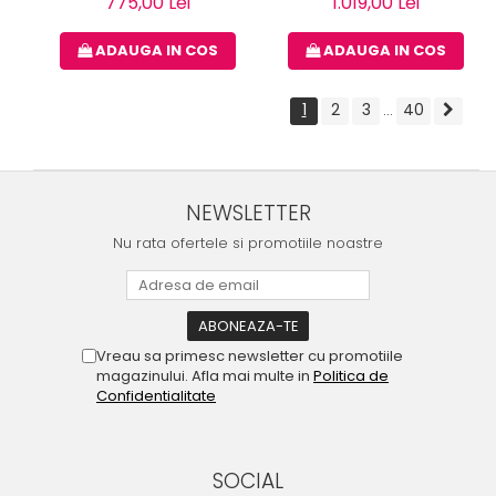
775,00 Lei
1.019,00 Lei
ADAUGA IN COS
ADAUGA IN COS
1
2
3
40
...
NEWSLETTER
Nu rata ofertele si promotiile noastre
Vreau sa primesc newsletter cu promotiile
magazinului. Afla mai multe in
Politica de
Confidentialitate
SOCIAL