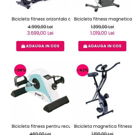
Bicicleta fitness orizontala cu spatar TOORX BRX R 300
Bicicleta fitness magnetica 
4.999,00 Lei
1.399,00 Lei
3.699,00 Lei
1.019,00 Lei
ADAUGA IN COS
ADAUGA IN COS
-36%
-42%
Bicicleta fitness pentru recuperare EVERFIT WELLY M
Bicicleta magnetica fitness v
469,00 Lei
1.199,00 Lei