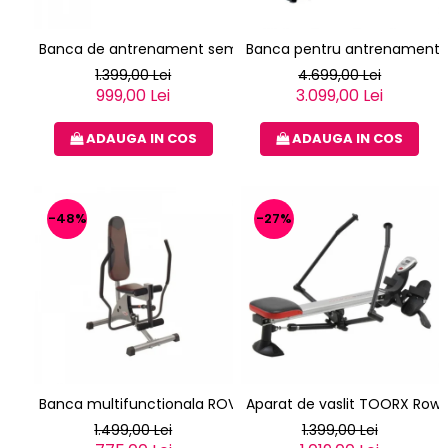
Banca de antrenament semiprofesionala TOORX WBX-100
Banca pentru antrenament p
1.399,00 Lei
4.699,00 Lei
999,00 Lei
3.099,00 Lei
ADAUGA IN COS
ADAUGA IN COS
-48%
-27%
Banca multifunctionala ROVERA HYDRO MASTER
Aparat de vaslit TOORX Ro
1.499,00 Lei
1.399,00 Lei