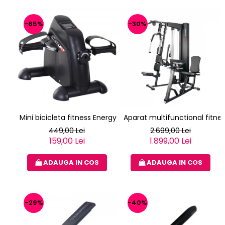
-65%
-30%
Mini bicicleta fitness Energy Fit
Aparat multifunctional fitne
449,00 Lei
2.699,00 Lei
159,00 Lei
1.899,00 Lei
ADAUGA IN COS
ADAUGA IN COS
-29%
-40%