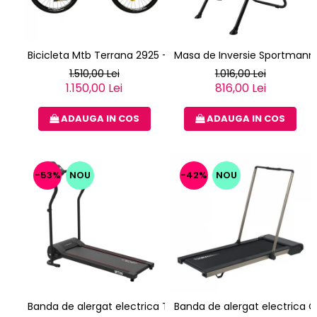
Bicicleta Mtb Terrana 2925 - 29 Inch, L, Verde
Masa de Inversie Sportmann G
1.510,00 Lei
1.016,00 Lei
1.150,00 Lei
816,00 Lei
ADAUGA IN COS
ADAUGA IN COS
-53%
NOU
-42%
NOU
Banda de alergat electrica TechFit MT80
Banda de alergat electric