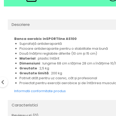
Descriere
Banca aerobic inSPORTline AS100
Suprafață antiderapantă
Picioare antiderapante pentru o stabilitate mai bună
Două înălțimi reglabile diferite (10 cm și 15 cm)
Material
: plastic întărit
Dimensiuni
: lungime 68 cm x lățime 28 cm x înălțime 10/
Greutate
: 2,5 kg
Greutate limită
: 200 kg
Potrivit atât pentru uz casnic, cât și profesional
Proiectat pentru exerciții aerobice și de întărirea musculat
Informatii conformitate produs
Caracteristici
Review-uri
(0)