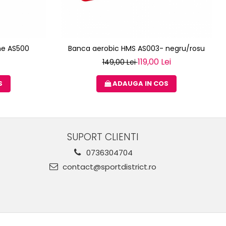
ne AS500
Banca aerobic HMS AS003- negru/rosu
119,00 Lei
149,00 Lei
S
ADAUGA IN COS
SUPORT CLIENTI
0736304704
contact@sportdistrict.ro