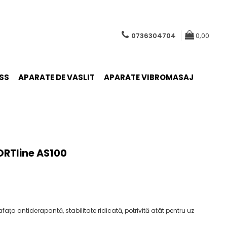
0736304704
0,00
SS
APARATE DE VASLIT
APARATE VIBROMASAJ
ORTline AS100
fața antiderapantă, stabilitate ridicată, potrivită atât pentru uz