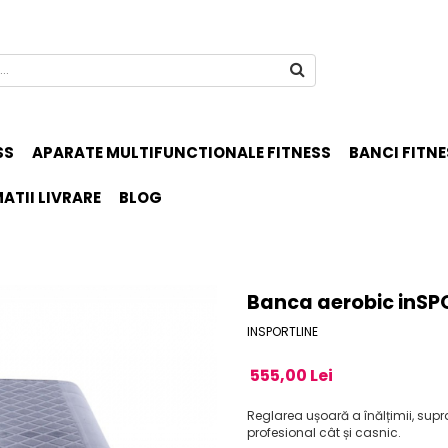
SS
APARATE MULTIFUNCTIONALE FITNESS
BANCI FITNE
ATII LIVRARE
BLOG
Banca aerobic inSP
INSPORTLINE
555,00 Lei
Reglarea ușoară a înălțimii, supra
profesional cât și casnic.