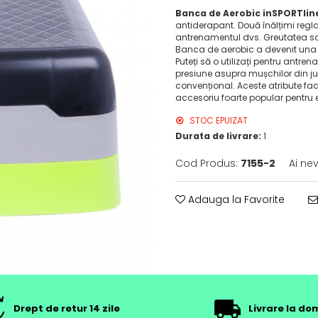
Banca de Aerobic inSPORTline
antiderapant. Două înălțimi reglab
antrenamentul dvs. Greutatea sa d
Banca de aerobic a devenit una di
Puteți să o utilizați pentru antrena
presiune asupra mușchilor din jumă
convențional. Aceste atribute fa
accesoriu foarte popular pentru ex
STOC EPUIZAT
Durata de livrare:
1
Cod Produs:
7155-2
Ai ne
Adauga la Favorite
Drept de retur 14 zile
Livrare la dom