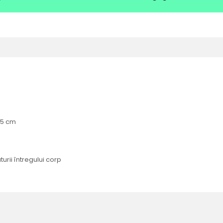
15 cm
urii întregului corp