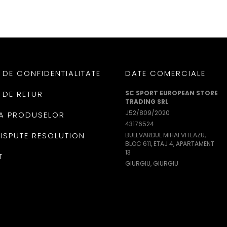
 DE CONFIDENTIALITATE
DATE COMERCIALE
 DE RETUR
SC SPORT EUROPEAN STORE
TRADING SRL
J52/809/2020
A PRODUSELOR
43176524
DISPUTE RESOLUTION
BULEVARDUL MIHAI VITEAZU,
BLOC 611, ETAJ 4, APARTAMENT
13
T
GIURGIU, GIURGIU